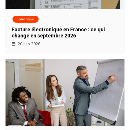
t
i
Entreprise
o
Facture électronique en France : ce qui
change en septembre 2026
n
20 juin 2026
d
e
l
’
a
r
t