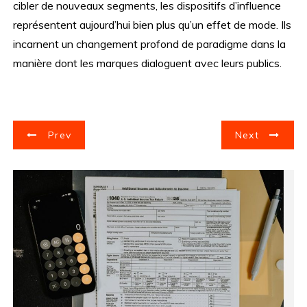
cibler de nouveaux segments, les dispositifs d’influence
représentent aujourd’hui bien plus qu’un effet de mode. Ils
incarnent un changement profond de paradigme dans la
manière dont les marques dialoguent avec leurs publics.
N
Prev
Next
a
v
i
g
a