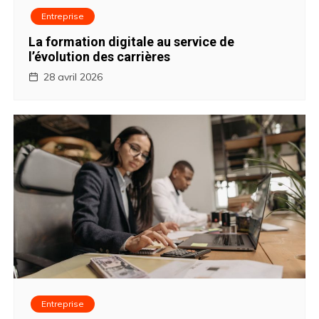
i
Entreprise
La formation digitale au service de
c
l’évolution des carrières
l
28 avril 2026
e
Entreprise