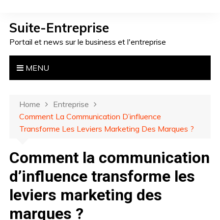
S
k
Suite-Entreprise
i
Portail et news sur le business et l'entreprise
p
t
o
MENU
c
o
n
Home
Entreprise
t
Comment La Communication D’influence
e
Transforme Les Leviers Marketing Des Marques ?
n
t
Comment la communication
d’influence transforme les
leviers marketing des
marques ?