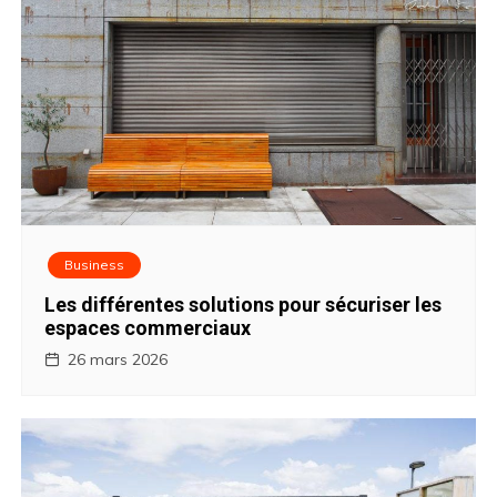
l
’
a
r
t
i
Business
Les différentes solutions pour sécuriser les
c
espaces commerciaux
l
26 mars 2026
e