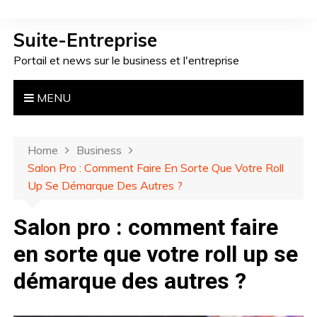
S
k
Suite-Entreprise
i
Portail et news sur le business et l'entreprise
p
t
o
MENU
c
o
n
Home
Business
t
Salon Pro : Comment Faire En Sorte Que Votre Roll
e
Up Se Démarque Des Autres ?
n
t
Salon pro : comment faire
en sorte que votre roll up se
démarque des autres ?