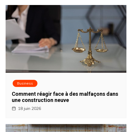
a
v
i
g
a
t
i
Business
o
Comment réagir face à des malfaçons dans
une construction neuve
n
18 juin 2026
d
e