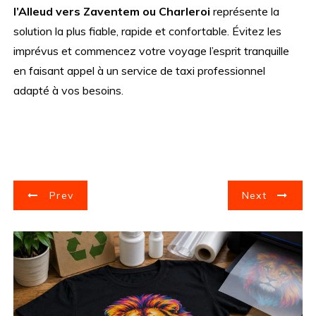
l’Alleud vers Zaventem ou Charleroi
représente la
solution la plus fiable, rapide et confortable. Évitez les
imprévus et commencez votre voyage l’esprit tranquille
en faisant appel à un service de taxi professionnel
adapté à vos besoins.
N
Prev
Next
a
v
i