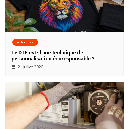
g
a
t
i
Actualités
o
Le DTF est-il une technique de
personnalisation écoresponsable ?
n
21 juillet 2026
d
e
l
’
a