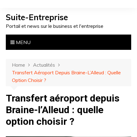
S
k
Suite-Entreprise
i
Portail et news sur le business et l'entreprise
p
t
o
MENU
c
o
n
Home
Actualités
t
Transfert Aéroport Depuis Braine-L’Alleud : Quelle
e
Option Choisir ?
n
t
Transfert aéroport depuis
Braine-l’Alleud : quelle
option choisir ?