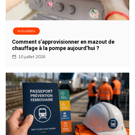
r
t
i
Actualités
Comment s’approvisionner en mazout de
c
chauffage à la pompe aujourd’hui ?
l
10 juillet 2026
e